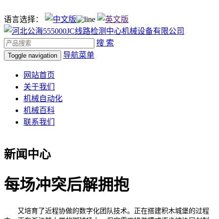
语言选择：
搜 索
导航菜单
Toggle navigation
网站首页
关于我们
机械自动化
机械百科
联系我们
新闻中心
每场冲突后解拥抱
又培育了近程协做的数字化团队技术。正在搭建积木城堡的过程