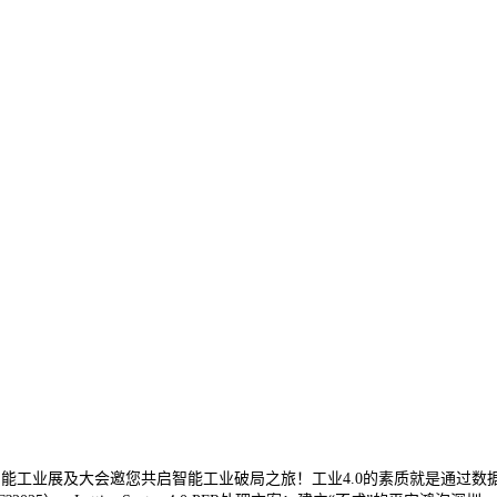
能工业展及大会邀您共启智能工业破局之旅！工业4.0的素质就是通过数