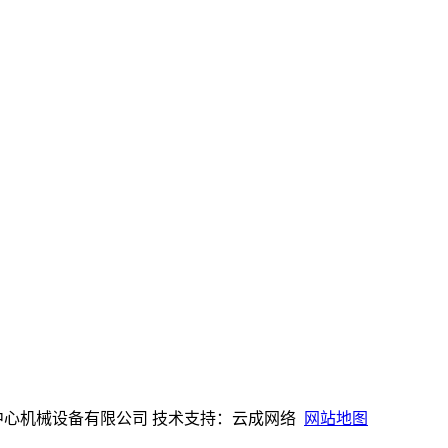
000JC线路检测中心机械设备有限公司 技术支持：云成网络
网站地图