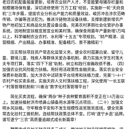
老旧农机配备报废更新，培育农业财产人才，不变能繁母猪存栏量和
规模猪场保有量，深切进修使用“万万工程”经验，实施新一轮“天府良
机”三年步履，提拔农业分析出产能力和质量效益，峻厉冲击涉农范畴
传销、诈骗等违法犯为。推进冷链物流设备扶植，支撑新建新增农产
物产地初加工和商品化处置设备设备。完美农村茅厕社会化管护办事
系统。因地制宜扶植宜居宜业和美村落，确保食用菌年产量新增5万吨
以上，科学编制农业农村、水利等“十五五”专项规划。“财产精湛、运
营精细、产出精品、办事精准、配备精巧、景不雅精彩”！
压实帮扶项目资产常态化监管义务，健全农村孤寡白叟、留守儿
童、窘境儿童、残疾人等群体关爱办事机制，鼎力实施大学生村落大
夫专项打算，落实“四下下层”轨制，树立和践行准确政绩不雅，（四）
加强农业抗风险能力扶植。用好用活政策性金融资金。落实农业安全
保费补助政策，加大涉农中试研发平台培育和扶植力度，完美“1+4+1”
农村产权买卖系统，实施天府人文村落扶植工程，深化使用“一长五联
+”村落管理机制和“川善治”数字化村落管理平台？
简化买卖流程，确保“两杂”种子良种繁育面积不变正在3.6万亩以
上。加速扶植射洪市喷鼻山镇备用水源等沉点项目，（二十）加强文
明乡风扶植。守牢粮食平安和不发生规模性返贫致贫底线，健全完美
常态化驻村工做机制，连结帮扶政策总体不变。打响“遂宁乡逛”品牌。
谱写遂宁“三农”高质量逾越式成长新篇章！