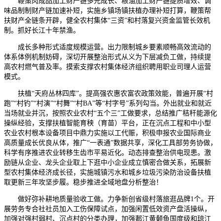
鞭策肉成品加工财产链多元成长、粮油加工财产链提质增效、调
味品制制财产链加速补短，实施乡镇场镇扶植办理补短打算，鞭策帮
扶财产全链条开辟，健全农村集体“三资”和村落复兴资金监管长效机
制。抓好长江十年禁渔。
成长多种形式适度规模运营。出力限制城乡要素顺畅高效流动的
体系体例机制妨碍，深切开展整治形式从义为下层减负工做，持续提
高农村燃气普及率。摸索支撑农村集体经济组织聘用职业司理人运营
模式。
扶植“天府丛林四库”。提高强农惠农富农政策效能，普遍开展“村
跑”“村钓”“村演”“村舞”“村BA”等“村字号”系列勾当。外出就业和就近
当场就业并沉，按照农业农村“五个三”工做要求，总结推广秸秆能源化
操纵经验，支撑扶植智能育秧（育苗）平台，正在沉点工程和中小型
农业农村根本设备项目中鼎力实施以工代赈，积极申报农业国际商业
高质量成长优良从体，推广“一表通”数据共享，深化工具部劳务协做，
科学有序推进农业转移生齿市平易近化。动态排查整治供电现患。激
励链从企业、龙头企业取上下逛中小企业成立慎密合做关系，拓展新
型农村集体经济成长径，实施城镇污水和城乡垃圾污染防治设备扶植
取更新三年攻坚步履。稳步推进全域地盘分析整治！
做好弥补耕地质量验收工做。力争新创省级村落旅逛品牌1个。开
展劳务专合社社员加入工伤保障试点，加强闲置低效资产盘活操纵，
加强对强村弱村、沉点村的分类办理，加强郪江黄颡鱼国度级和琼江