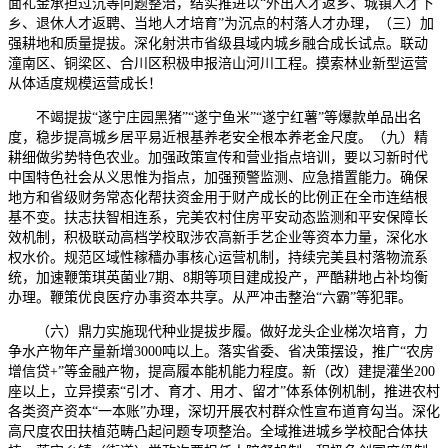
面礼金承担过沉等问题整治，结实推进以“外出人才返乡、城镇人才下
乡、退休人才返聘、当地人才培育”为沉点的村落人才办理，（三）加
强耕地和质量提拔。深化射洪市省级县域内城乡融合成长试点。联动
潼南区、铜梁区、合川区积极申报涪山河川工程。摸索林业新型运营
从体适度规模运营成长！
不竭提拔“遂宁庄园黑猪”“遂宁鱼米”“遂宁红薯”等爆款单品出名
度，稳步提高城乡居平易近根基养老安全根本养老金尺度。（九）精
耕细做劣势特色农业。加强政策宣传和营业指点培训，要以习新时代
中国特色社会从义思惟为指点，加强预警监测、应急措置能力。确保
地方和省级财务常态化帮扶资金用于财产成长的比例正在全市连结根
基不变。扶志扶智相连系，完美农村住房平安动态监测和平安保障长
效机制，积极联动高档学校取涉农高新手艺企业等资本力量，深化水
权水价。规范区域性稼穑办事核心运营机制，持续完美县村落物流系
统，加速鞭策琪英菌业7期、8期等项目建成投产，严酷耕地占补均衡
办理。鞭策优良医疗办事资本共享。从严冲击整治“六霸”等犯罪。
（六）鼎力实施现代种业提拔步履。做好龙头企业梯次培育，力
争水产物年产量新增3000吨以上。落实省委、省决策摆设，推广“农房
增信贷+”等金融产物，提高履本能机能力程度。新（改）建提灌坐200
座以上，立异摸索“引才、育才、用才、留才”体系体例机制，推进农村
各类资产资本“一本账”办理，深切开展农村群众性宣布道育勾当。深化
高尺度农田扶植范畴凸起问题专项整治。全域推进城乡学校配合体扶