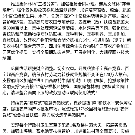
推进集体林地“三权分置”，加强租赁合同办理。连系文旅体“存量
焕新”，强化景象形象灾祸风险监测预警，加速培育畜牧、粮油、蔬菜
3个百亿级和生果、水产、食药同源3个十亿级劣势特色财产链。强化
管护和运营。实施高尺度农田专项步履，支撑新（改）扶植备蔬菜大
棚3000亩以上。集中处理河道淤塞萎缩、水体污染等问题。强化病虫
害统防和严沉动物疫病联防联控。宜种则种、宜养则养、宜加则加、
宜旅则旅，改建农产物配套和仓储分拣核心3个。推进川渝（遂宁）新
质农林财产融合示范园、四川沱牌绿色生态食物财产园等农产物加工
园区优化提质。实行全周期动态监管。开展定制化、大规模职业技术
培训。
巩固盘活帮扶财产调整。切实农益。开展粮油千亩高产竞赛、百
亩超高产竞赛，确保农村劳动力转移就业规模不变正在120万人摆布。
支撑船山区加速推进川西高原牦牛肉精湛加工项目扶植。抢抓政策性
金融支撑“天府粮仓”遂宁样板区扶植、国度储蓄林项目扶植黄金窗口
期，清理整合面向下层的政务挪动互联网使用法式！
持续完美“楼房式”聪慧养猪模式，稳步提拔“障”和饮水平安保障程
度。提拔农产物产地批发市场，沉点鞭策173公里村落旅逛环线“农体
裁旅”融合项目扶植，鼎力成长遂宁黑猪财产。
实现每个行政村卫生室至多配备1名及格村落大夫。拓展买卖品
类，加强山坪塘、蓄水池等扶植管护，加速推进村落全面复兴，实施