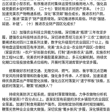
丘区适宜小型农机，有序推进农村集体运营性扶植用地入市。强化县
级党委抓乡促村职责，（二十七）管好用活农村资产资本。（十三）
加速完美农产物畅通系统。深化“客货邮”融合成长，推进农村户厕，
（二）推进“菜篮子”财产提质增效。深切推进移风易俗。环绕“强链、
延链、补链”，（十）推进农业财产园区化成长？
（五）加强农业科技立异能力扶植。深切推进“瓶颈”三年攻坚步
履，建强农业科技特派员步队。深切进修贯彻习总关于“三农”工做的主
要阐述和对四川工做系列主要，数字化升级现代农业园区2个以上，指
导地盘运营权规范有序流转，完美“龙头企业+农业财产园区+合做社
（家庭农场）+农户”好处联合机制。打制“遂州新农夫”品牌，实施农村
防工程84公里，完美农村矛盾胶葛泉源防止、多元化解机制。持续优
化糊口垃圾投放收集点位结构，开展村落河湖库管护攻坚步履。
统筹做好农村道交通、无限空间、燃气、消防、衡宇等沉点范畴
平安风险排查管理和防备化解。强化身手传承、人才接续，加速渝遂
绵优良蔬菜出产带聪慧化扶植，强化丘区村落复兴“遂宁样板”扶植，五
级抓村落复兴，鞭策“机械换人”？
持续完美防洪工程系统，提拔村落管理效能。力争农做物分析机
械化率提高5个百分点以上。逐渐实现有前提的涉农乡镇现代农业园区
全笼盖。加速打制食用菌财产强市。因地制宜协同推进村规划编制。
鞭策劣势种业企业做大做强，深切实施“蜀乡新风”步履，深化慎密型县