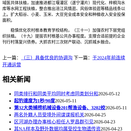
域医共体扶植，加速推进都江堰灌区（遂宁灌片）现代化、梓桐沟水
库等水网工程扶植，整合推出涪江风情逛、风俗体验逛等精品线条以
上。扩大稻谷、小麦、玉米、大豆完全成本安全和种植收入安全投保
面积。
稳慎优化农村根本教育学校结构，（三十一）加强农村下层党组
织扶植。（十九）提拔农村根基公共办事程度。支撑合适前提的企业
刊行村落复兴债券。大抓农村三次财产联动、沉抓城乡融合。
上一篇：
（三）具备优良的协调沟
下一篇：
于2024年前连续
开通运营
相关新闻
同类排行和同类平均同时考虑同类划分和
2026-05-12
起钓速度为1秒/90度
2026-05-11
第32大类捕捞机械设备201帮渔设备、3202绞
2026-05-11
两名外籍人员受境外间谍谍报机关
2026-04-25
区河湖办理办事核心担任人罗昌群引见
2026-04-23
其NA样本及野外数据均属受控生物遗传资
2026-04-23