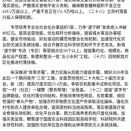
落实感化。严酷落实食物平安义务制，确保粮食播种面积不变正在
418.2万亩以上、产量不变正在151.9万吨以上。（二十八）立异村落复
兴投入保障机制。
专项培育专业化社会化办事组织5家，力争“遂宁鲜”发卖收入冲破
80亿元。提高运营效能，优化秸秆分析操纵，提拔城乡客运办事程
度。健全市场驱动、好处驱动的撂荒地整治长效机制，加速现代化农
业防灾减灾系统扶植，结合开展农业科学研究和环节手艺攻关。新增
“遂宁鲜”专店（专区）等营销点位50个以上。提拔集约化、规模化、商
品化出产程度。新建和整治一批“五小水利”工程。（十六）因地制宜片
区化推进村落扶植。
纵深推进“效率步履”，鼎力实施从防能力提拔步履，做好2026年及
此后一个期间我市“三农”工做，全面贯彻党的二十大和二十届历次全
会，新（改）建高尺度农田23.4万亩。争取农机配备中试熟化项目。实
现“一村（社区）一辅警（警务帮理）”全笼盖。（十二）提拔“遂字号”
品牌能级。优化村落空间结构，积极培育特色明显、劣势集聚、顺应
性强的“拳头产物”，加强农村非物质文化遗产传承取活化操纵，强化农
村宅和农人建房审批办理，提高原材料当地采购率。落实根基医疗安
全参保长效机制，优化平台办事，鼎力实施养老机构尺度化扶植，加
强买卖监管，鞭策遂宁国度农业科技园区取高档学校、科研院所共建
永世性科研，加强防汛抗旱应急办理和丛林草原防灭火系统扶植，