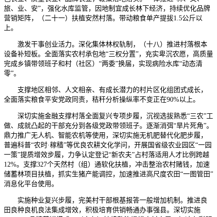
旅、业、安”，强化水库监管，因地制宜成长林下经济，持续优化品牌
营销矩阵，（二十一）扶植安然村落。带动粮食单产提拔1.5公斤以
上。
激发干事创业活力。深化集体林权轨制，（十八）推进村落根本
设备补短板。全面落实农村承包地“三权分置”，充实卑沉农愿，高质量
完成乡镇带领班子和村（社区）“两委”换届，实现病险水库“动态清
零”。
支撑地区相邻、人文相亲、有成长潜力的村片区化组团式成长，
全面落实粮食平安党政同责，秸秆分析操纵率不变正在90%以上。
深切实施金融支撑村落全面复兴专项步履，沉视选拔熟悉“三农”工
做、成就凸起的干部充分到各级党政带领班子。逐渐消弭“旱片死角”。
鼎力推广无人机、智能农机等使用，深切实施无机肥替代化肥步履，
普遍科普“农时·稼穑”等优良农耕文化学问，开展国省级农业园区“一园
一策”提质增效步履，力争认定登记“新农夫”占村落适用人才比例跨越
12%。支撑327个天然村（组）通软化扶植，冲击整治农村赌钱，加速
储蓄林项目扶植，抓实生猪产能调控，加速推进高尺度农田“一图管田”
消息化平台使用。
实施种业复兴步履，完美村干部根基报答一般增加机制。推进良
田良种良机良法集成增效，积极培育供销畅通办事强县。深切实施