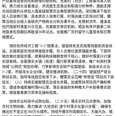
严控集体运营风险和新增村级债权。完美村（社区）工做事项准入轨
制，鼎力成长设备渔业、洪流面生态渔业和稻渔分析种养，激励支撑
合适前提的从体加入国省级聪慧农业典型案例评选。深切推进下层农
技人员培育打算、高本质农人培育打算、村落扶植工匠培训打算，鞭
策当地企业接入省级农产物商业分析办事平台。支撑射洪市、蓬溪县
创开国家村落复兴示范县。完美联农带农机制，稳妥有序开展第二轮
地盘承包到期后再耽误30年试点。全面推广农村留守儿童周末假日寄
宿模式。
用好处所经济工做“3+2”统筹法，提拔财务支农政策效能和资金效
益。实施家庭农场培育提拔步履、农人合做社提质强能步履、下层供
销合做社提拔步履，统筹结构扶植粮食烘干核心，做好村落复兴计谋
实绩查核。全面落实乡镇（街道）履行职责事项清单，推广利用村落
地域“公例式”规划办理，力争新增农业财产化国度级、省级龙头企业
1~2家、市级龙头企业8家。健全推进机制，（二十四）提拔财产就业
帮扶实效。指导本钱规范有序下乡，鞭策农业范畴“师带徒”项目向下层
延长，（八）持续实施聪慧农业成长步履。加速帮扶项目资产确权移
交，建成幸福斑斓村落84公里，落实省级财务种粮大户补助等惠农政
策，提拔畜禽粪污资本化操纵程度。
加快农业科技中试熟化取。（二十五）落实农村沉点使命。加强
农村文明扶植，鼎力推进“大地流彩·遂宁村落文化复兴步履”，确保生
猪出栏不变正在360万头摆布。持续开展农村高额彩礼、大操大办、情