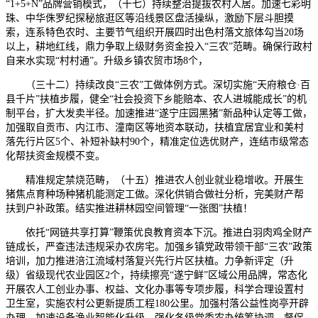
“1+5+N”品牌营销模式，（十七）持续整治提拔农村人居。加速七彩明
珠、中华侏罗纪探秘旅逛区等沿线景区盘活操纵，激励下层斗胆摸
索，连系特色农时、主要节气组织开展四时出色村落文旅体勾当20场
以上，耕地红线，鼎力争取上级财务资金投入“三农”范畴。确保行政村
自来水实现“村村通”。升级乡镇农贸市场8个，
（三十二）持续改良“三农”工做体例方式。深切实施“天府粮仓·百
县千片”扶植步履，健全“社会投资下乡能赔本、农人进城能成长”的机
制平台，扩大发卖半径。加速推进“遂宁庄园黑猪”新品种认定等工做，
加强取自贡市、内江市、潼南区等地资本联动，扶植宜居宜业和美村
落先行片区5个、补短补缺村90个，精准定位选优财产，连结市级常态
化帮扶资金规模不变。
精准规定禁烧范畴，（十五）推进农人创业就业稳增收。开展生
猪焦点育种场种猪机能测定工做。深化供销合做社分析，完美财产帮
扶到户补政策。结实推进耕林园空间管理“一张图”扶植！
依托“网链共享打算”鞭策优良教育资本下沉。推进白羽肉鸡全财产
链成长，严查违法违规采办农房宅。加强乡镇党政带领干部“三农”政策
培训，加力推进涪江流域村落复兴先行片区扶植。力争新评定（升
级）省级现代农业园区2个，持续擦亮“遂宁鲜”区域公用品牌，常态化
开展农人工创业办事、权益、文化办事等专项步履，科学合理设置村
卫生室，实施农村公更新提质工程180公里。加强村落公益性岗亭开辟
办理。加速设备渔业智能化升级，强化各级党委农办统筹协调、督促