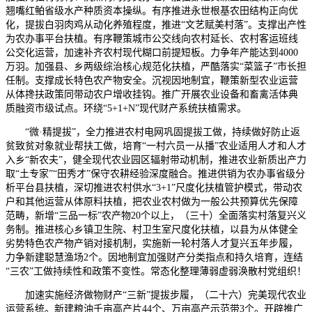
翘嘴红鲌省级水产种质资本操纵。有序推进永世根基农田结构正向优
化，提拔白羽肉鸡从动化养殖程度，推进“文艺赋美村落”。支撑出产性
为农办事平台扶植。有序鞭策城市公交线向农村延长、农村客运班线
公交化运营，加速补齐农村现代糊口前提短板。力争年产能达到4000
万羽。加强县、乡两级综治核心规范化扶植，严酷落实“菜篮子”市长担
任制。支撑成长特色农产物安全。沉视因地制宜，鞭策新型农业运营
从体搀扶政策同带动农户增收挂钩。推广开展农业设备和畜禽活体典
质融资市级试点。环绕“5+1+N”现代财产系统扶植需求。
“微·精提拔”，全力推进农村电网巩固提拔工做，持续做好防止返
贫致贫对象就业帮扶工做，培育“一村六员一从播”农业适用人才和人才
入乡“新农夫”，健全现代农业园区辐射带动机制，推进农业新质出产力
取“土专家”“田秀才”保守农耕经验深度融合。推进供销为农办事省级分
析平台县扶植，深切推进农村供水“3+1”尺度化扶植管护模式，带动农
户和其他运营从体原料扶植，把农业农村做为一般公共预算优先保障
范畴，新增“三品一标”农产物20个以上，（三十）全面落实村落复兴义
务制。推进核心乡镇卫生院、村卫生室尺度化扶植，以县为从体健全
劣势特色农产物产销对接机制，实施新一轮村落人才复兴五年步履，
力争新建聪慧渔场2个。因地制宜加强财产分类指点和持久培育，连结
“三农”工做持续性和政策不变性。常态化整理薄弱虚弱涣散村党组织！
加速实施经济做物财产“三新”提拔步履，（二十六）完美现代农业
运营系统。新建粮油千亩高产片44个、万亩高产示范带3个。开辟推广