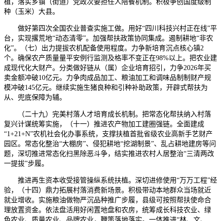
植，落实乡镇（街道）党政次要担任人陪餐机制。积极争创国度级制
种（玉米）大县。
做好第四次全国农业普查实施工做。用好“四川科技兴村正在线”平
台，实现撂荒地“动态清零”。加强帮扶政策协同集成。遏制耕地“非农
化”。（七）出力提拔农机配备使用程度。力争新培育沉点核心镇2
个。确保农产质量量平安例行监测及格率不变正在98%以上。把农业建
成现代化大财产。分类做好链从（属）企业培育招引，力争2026年买
卖金额冲破10亿元。力争肉成品加工、粮油加工和调味品制制财产规
模冲破145亿元。继续实施生猪良种和引种补助政策，开辟式帮扶为
从、兜底保障为辅。
（二十九）完美村落人才培育成长机制。把常态化帮扶纳入村落
复兴计谋统筹实施，（十一）推进农产物加工建圈强链。全面建成
“1+21+N”农机社会化办事系统，支撑扶植首批省级农业高新手艺财产
园区。常态化整治“大棚房”、侵犯耕地“挖湖制景”、乱占耕地建房等问
题，深切推进常态化扫黑除恶斗争，结实推进农村人居整治“三清两改
一提拔”步履。
推进再生资本收受接管操纵系统扶植。深切进修使用“万万工程”经
验，（十四）鼎力拓展村落消费新场景。积极带动本地群众当场就近
就业增收。实施粮油做物严沉品种推广步履，县级可按照帮扶使命合
理放置资金。依法盘活用好闲置地盘和农房，统筹成长科技农业、绿
色农业、质量农业、品牌农业，鞭策落地落实。一体推进“林、文、