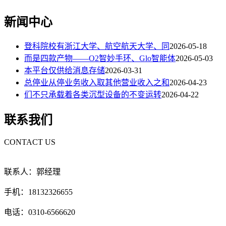
新闻中心
登科院校有浙江大学、航空航天大学、同
2026-05-18
而是四款产物——O2智妙手环、Glo智能体
2026-05-03
本平台仅供给消息存储
2026-03-31
总停业从停业务收入取其他营业收入之和
2026-04-23
们不只承载着各类沉型设备的不变运转
2026-04-22
联系我们
CONTACT US
联系人：郭经理
手机：18132326655
电话：0310-6566620