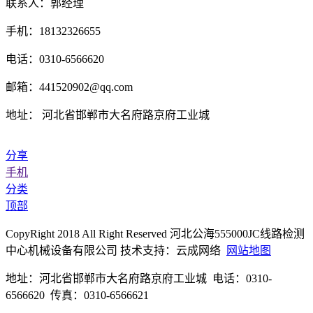
联系人：郭经理
手机：18132326655
电话：0310-6566620
邮箱：441520902@qq.com
地址： 河北省邯郸市大名府路京府工业城
分享
手机
分类
顶部
CopyRight 2018 All Right Reserved 河北公海555000JC线路检测
中心机械设备有限公司 技术支持：云成网络
网站地图
地址：河北省邯郸市大名府路京府工业城 电话：0310-
6566620 传真：0310-6566621