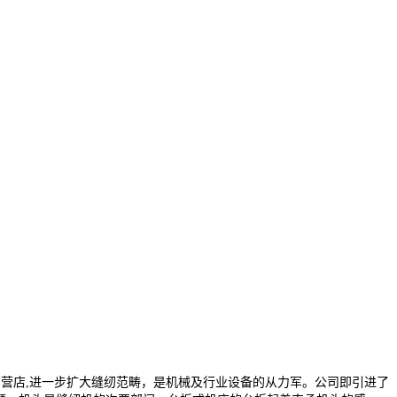
专营店,进一步扩大缝纫范畴，是机械及行业设备的从力军。公司即引进了