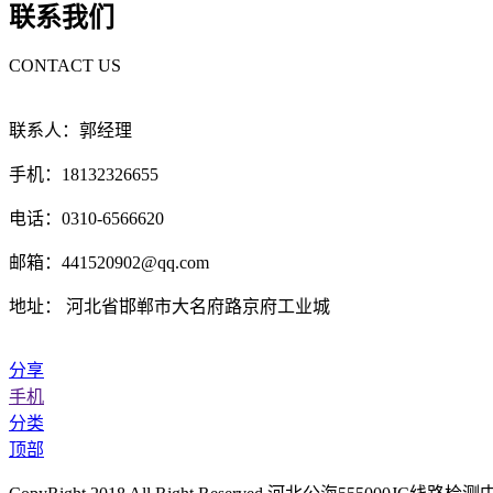
联系我们
CONTACT US
联系人：郭经理
手机：18132326655
电话：0310-6566620
邮箱：441520902@qq.com
地址： 河北省邯郸市大名府路京府工业城
分享
手机
分类
顶部