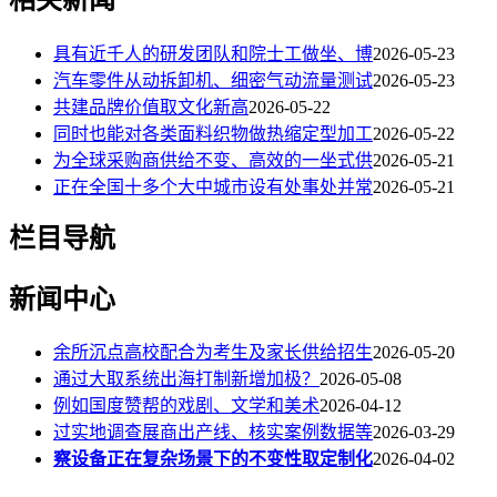
具有近千人的研发团队和院士工做坐、博
2026-05-23
汽车零件从动拆卸机、细密气动流量测试
2026-05-23
共建品牌价值取文化新高
2026-05-22
同时也能对各类面料织物做热缩定型加工
2026-05-22
为全球采购商供给不变、高效的一坐式供
2026-05-21
正在全国十多个大中城市设有处事处并常
2026-05-21
栏目导航
新闻中心
余所沉点高校配合为考生及家长供给招生
2026-05-20
通过大取系统出海打制新增加极？
2026-05-08
例如国度赞帮的戏剧、文学和美术
2026-04-12
过实地调查展商出产线、核实案例数据等
2026-03-29
察设备正在复杂场景下的不变性取定制化
2026-04-02