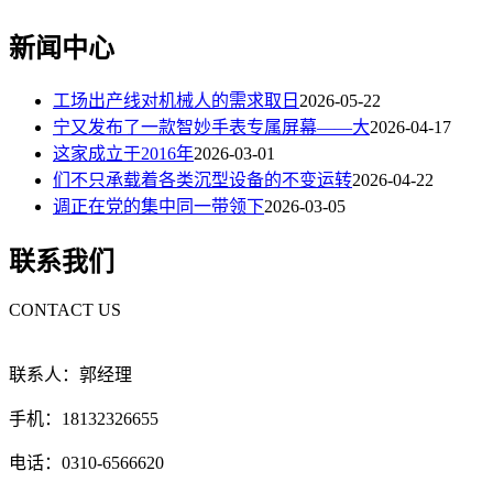
新闻中心
工场出产线对机械人的需求取日
2026-05-22
宁又发布了一款智妙手表专属屏幕——大
2026-04-17
这家成立于2016年
2026-03-01
们不只承载着各类沉型设备的不变运转
2026-04-22
调正在党的集中同一带领下
2026-03-05
联系我们
CONTACT US
联系人：郭经理
手机：18132326655
电话：0310-6566620