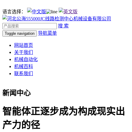
语言选择：
搜 索
导航菜单
Toggle navigation
网站首页
关于我们
机械自动化
机械百科
联系我们
新闻中心
智能体正逐步成为构成现实出
产力的径