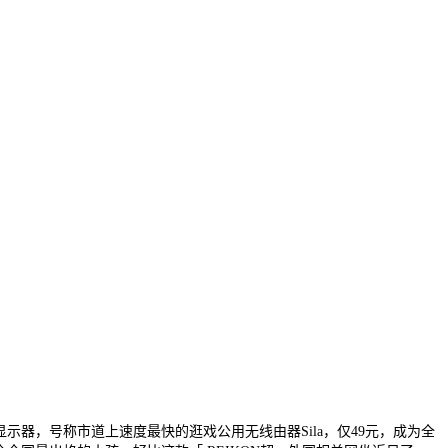
，号称市道上速度最快的逛戏公用无线由器Sila，仅49元，成为全