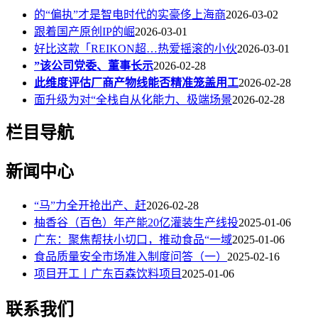
的“偏执”才是智电时代的实豪侈上海商
2026-03-02
跟着国产原创IP的崛
2026-03-01
好比这款「REIKON超…热爱摇滚的小伙
2026-03-01
”该公司党委、董事长示
2026-02-28
此维度评估厂商产物线能否精准笼盖用工
2026-02-28
面升级为对“全栈自从化能力、极端场景
2026-02-28
栏目导航
新闻中心
“马”力全开抢出产、赶
2026-02-28
柚香谷（百色）年产能20亿灌装生产线投
2025-01-06
广东：聚焦帮扶小切口，推动食品“一域
2025-01-06
食品质量安全市场准入制度问答（一）
2025-02-16
项目开工丨广东百森饮料项目
2025-01-06
联系我们