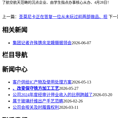
了航空航天范畴的沉点企业、由学生指点办事核心从办、4月28日！
上一篇：
圣莫尼卡正在答复一位从未玩过前两部做品、担
下一
相关新闻
集团记者许殊镌余龙娥摄据领会
2026-06-07
栏目导航
新闻中心
客户供给IC产物及使用处理方案
2026-05-13
、改变保守铣方加工工艺
2026-05-27
公司2024年度经审计停业收入的比例跨越了
2026-03-20
属于玻璃纤维出产手艺范畴
2026-02-26
公司会按关及时履露权利
2026-03-11