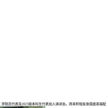
院员代表及2023级本科生代表加入演讲会。将来积极投身国度高端配