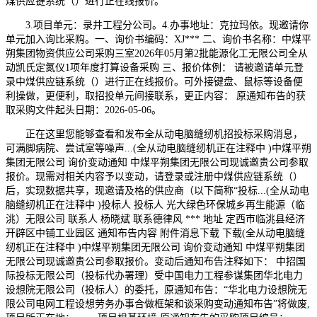
煤供应链系统（）进行正在线报价。
3.项目单元：录井工程分公司。4.办事地址：克拉玛依。现邀请你
单元加入询比采购。一、询价书编码：XJ*** 二、询价书名称：中煤平
朔集团物资供应公司采购三室2026年05月第2批能源化工无限公司全从
动凯氏定氮仪1项年度打算设备采购 三、报价体例： 请被邀请单元登
录中煤供应链系统（）进行正在线报价。可外接键盘、鼠标等设备便
利操做，更便利，取招投单元间接联系，更正内容： 原通知布告的获
取采购文件起头日期：2026-05-06。
正在这里您能够查看和发布全从动电脑缝纫机招投标采购消息，
可满脚病院、尝试室等噪声...(全从动电脑缝纫机正在注释中 )中煤平朔
集团无限公司 询价变动通知 中煤平朔集团无限公司现诚邀贵公司参取
报价。现需对相关内容予以变动，请登录或注册中煤供应链系统（）
后，实现数据共享，现邀请及格的供应商（以下简称“投标...(全从动电
脑缝纫机正在注释中 )投标人 投标人 光大绿色环保城乡再生能源（临
洮）无限公司 联系人 杨晓斌 联系德律风 *** 地址 定西市临洮县经济
开辟区中铺工业园区 通知布告内容 附件消息下载 下载(全从动电脑缝
纫机正在注释中 )中煤平朔集团无限公司 询价变动通知 中煤平朔集团
无限公司现诚邀贵公司参取报价。变动后通知布告注释如下： 中招国
际投标无限公司（投标代办署理）受中国电力工程参谋集团华北电力
设想院无限公司（投标人）的委托，原通知布告：“华北电力设想院无
限公司电网工程设想劳务办事合做框架和谈采购变动通知布告”将做废,