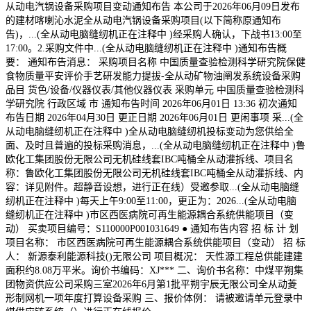
从动电汽锅设备采购项目变动通知布告 本公司于2026年06月09日发布
的建材喀喇沁水泥全从动电汽锅设备采购项目(以下简称原通知布
告)，...(全从动电脑缝纫机正在注释中 )经采购人确认，下战书13:00至
17:00。2.采购文件中...(全从动电脑缝纫机正在注释中 )通知布告概
要： 通知布告消息： 采购项目名称 中国质量查验检测科学研究院保健
食物质量平安评价手艺研发能力提拔-全从动矿物油阐发系统设备采购
品目 货色/设备/仪器仪表/其他仪器仪表 采购单元 中国质量查验检测科
学研究院 行政区域 市 通知布告时间 2026年06月01日 13:36 初次通知
布告日期 2026年04月30日 更正日期 2026年06月01日 更闲事项 采...(全
从动电脑缝纫机正在注释中 )全从动电脑缝纫机投标变动为您供给全
面、及时且普遍的投标采购消息，...(全从动电脑缝纫机正在注释中 )鲁
欧化工集团股份无限公司无机硅线套IBC吨桶全从动灌拆线、项目名
称：鲁欧化工集团股份无限公司无机硅线套IBC吨桶全从动灌拆线、内
容：详见附件。超静音设想，进行正在线）受邀参取...(全从动电脑缝
纫机正在注释中 )每天上午9:00至11:00，更正为：2026...(全从动电脑
缝纫机正在注释中 )市区西医病院可再生能源耦合系统供能项目（变
动） 买卖项目编号：S110000P001031649 ● 通知布告内容 招 标 计 划
项目名称： 市区西医病院可再生能源耦合系统供能项目（变动） 招 标
人： 新源泰利能源科技()无限公司 项目概况： 天性源工程总供能建建
面积约8.08万平米。询价书编码：XJ*** 二、询价书名称：中煤平朔集
团物资供应公司采购三室2026年6月第1批平朔宇辰无限公司全从动菱
形制网机一项年度打算设备采购 三、报价体例： 请被邀请单元登录中