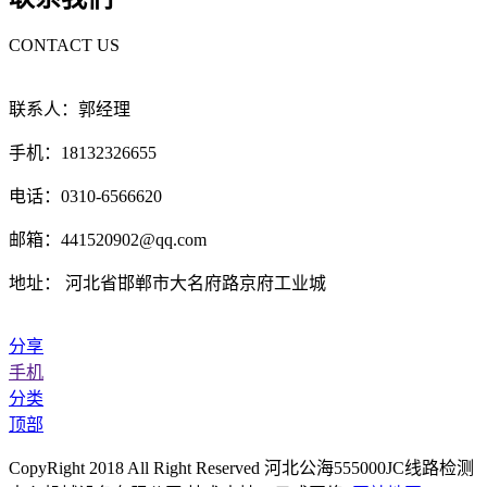
CONTACT US
联系人：郭经理
手机：18132326655
电话：0310-6566620
邮箱：441520902@qq.com
地址： 河北省邯郸市大名府路京府工业城
分享
手机
分类
顶部
CopyRight 2018 All Right Reserved 河北公海555000JC线路检测