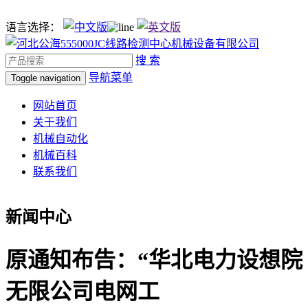
语言选择：
搜 索
导航菜单
Toggle navigation
网站首页
关于我们
机械自动化
机械百科
联系我们
新闻中心
原通知布告：“华北电力设想院
无限公司电网工