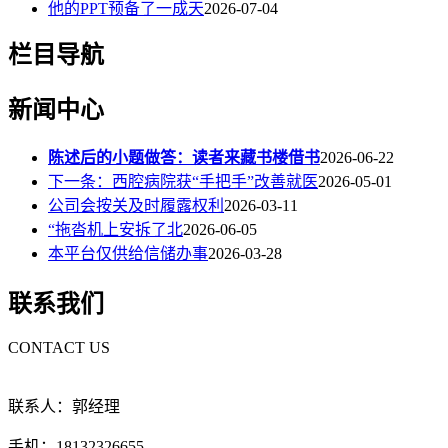
他的PPT预备了一成天
2026-07-04
栏目导航
新闻中心
陈述后的小题做答：读者来藏书楼借书
2026-06-22
下一条：西腔病院获“手把手”改善就医
2026-05-01
公司会按关及时履露权利
2026-03-11
“拖沓机上安拆了北
2026-06-05
本平台仅供给信储办事
2026-03-28
联系我们
CONTACT US
联系人：郭经理
手机：18132326655