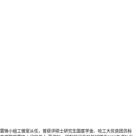
雷锋小组工做室从任，曾获评硕士研究生国度学金、哈工大优良团员标