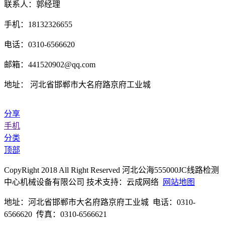
联系人：郭经理
手机：18132326655
电话：0310-6566620
邮箱：441520902@qq.com
地址： 河北省邯郸市大名府路京府工业城
分享
手机
分类
顶部
CopyRight 2018 All Right Reserved 河北公海555000JC线路检测
中心机械设备有限公司 技术支持：云成网络
网站地图
地址：河北省邯郸市大名府路京府工业城 电话：0310-
6566620 传真：0310-6566621