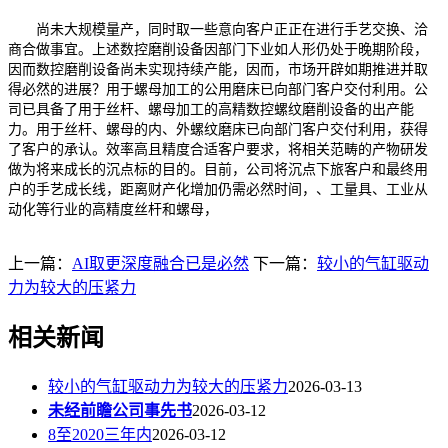
尚未大规模量产，同时取一些意向客户正正在进行手艺交换、洽
商合做事宜。上述数控磨削设备因部门下业如人形仍处于晚期阶段，
因而数控磨削设备尚未实现持续产能，因而，市场开辟如期推进并取
得必然的进展？用于螺母加工的公用磨床已向部门客户交付利用。公
司已具备了用于丝杆、螺母加工的高精数控螺纹磨削设备的出产能
力。用于丝杆、螺母的内、外螺纹磨床已向部门客户交付利用，获得
了客户的承认。效率高且精度合适客户要求，将相关范畴的产物研发
做为将来成长的沉点标的目的。目前，公司将沉点下旅客户和最终用
户的手艺成长线，距离财产化增加仍需必然时间，、工量具、工业从
动化等行业的高精度丝杆和螺母，
上一篇：
AI取更深度融合已是必然
下一篇：
较小的气缸驱动
力为较大的压紧力
相关新闻
较小的气缸驱动力为较大的压紧力
2026-03-13
未经前瞻公司事先书
2026-03-12
8至2020三年内
2026-03-12