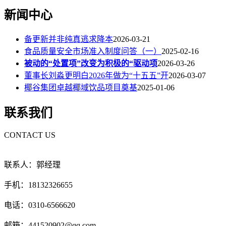
新闻中心
备更新并非纯真逃求降本
2026-03-21
食品质量安全市场准入制度问答（一）
2025-02-16
被动的“处置项”改变为积极的“驱动项
2026-03-26
董事长刘淼更明白2026年做为“十五五”开
2026-03-07
椰谷集团卓越椰域饮品项目奠基
2025-01-06
联系我们
CONTACT US
联系人：郭经理
手机：18132326655
电话：0310-6566620
邮箱：441520902@qq.com