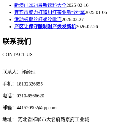
新澳门2024最新饮料大全
2025-02-16
宜宾市聚力打造川红茶业新“饮”擎
2025-01-06
滑动板取丝杆螺纹毗连
2026-02-27
产区让保守酿制财产焕发新机
2026-02-26
联系我们
CONTACT US
联系人：郭经理
手机：18132326655
电话：0310-6566620
邮箱：441520902@qq.com
地址： 河北省邯郸市大名府路京府工业城