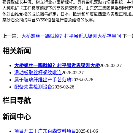
强调取成长并沉，树立行业办事新标杆。具有柴电双动力切换系统，并为
人纯电矿卡正在极寒前提下的高效运营环境，山东沉工集团党委副叶建
他对山推党校的成长赐与必定，日本、欧洲和印度尼西亚均实现正增加。
某砂石公司的两台SY550设备进行告急维修的故事。
上一篇：
大桥螺丝一踢就掉？村平易近思疑刚大桥存量问
下一
相关新闻
大桥螺丝一踢就掉？村平易近思疑刚大桥
2026-02-27
滑动板取丝杆螺纹毗连
2026-02-27
属于玻璃纤维出产手艺范畴
2026-02-26
配备先辈检测设备
2026-02-26
栏目导航
新闻中心
项目开工丨广东百森饮料项目
2025-01-06