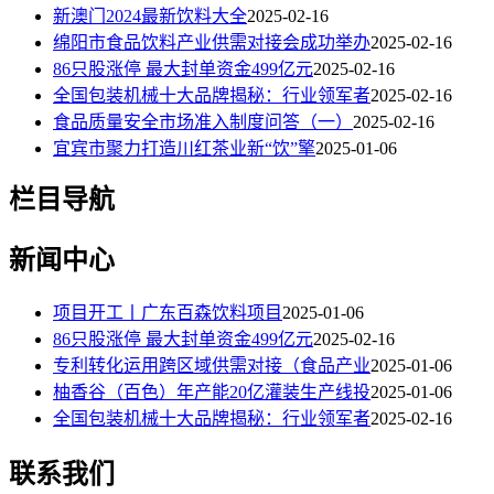
新澳门2024最新饮料大全
2025-02-16
绵阳市食品饮料产业供需对接会成功举办
2025-02-16
86只股涨停 最大封单资金499亿元
2025-02-16
全国包装机械十大品牌揭秘：行业领军者
2025-02-16
食品质量安全市场准入制度问答（一）
2025-02-16
宜宾市聚力打造川红茶业新“饮”擎
2025-01-06
栏目导航
新闻中心
项目开工丨广东百森饮料项目
2025-01-06
86只股涨停 最大封单资金499亿元
2025-02-16
专利转化运用跨区域供需对接（食品产业
2025-01-06
柚香谷（百色）年产能20亿灌装生产线投
2025-01-06
全国包装机械十大品牌揭秘：行业领军者
2025-02-16
联系我们