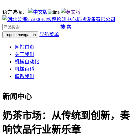
语言选择：
搜 索
导航菜单
Toggle navigation
网站首页
关于我们
机械自动化
机械百科
联系我们
新闻中心
奶茶市场：从传统到创新，奏
响饮品行业新乐章