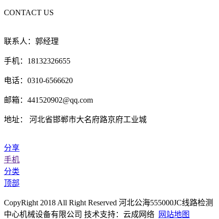
CONTACT US
联系人：郭经理
手机：18132326655
电话：0310-6566620
邮箱：441520902@qq.com
地址： 河北省邯郸市大名府路京府工业城
分享
手机
分类
顶部
CopyRight 2018 All Right Reserved 河北公海555000JC线路检测
中心机械设备有限公司 技术支持：云成网络
网站地图