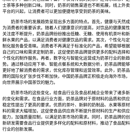
士茶等多种创新口味。同时，奶茶的销售渠道也不断拓展，线上外卖
平台的兴起，让消费者可以更加便捷地享受到奶茶的美味。
奶茶市场的发展趋势呈现出多方面的特点。首先，健康与天然成
为消费者的重要诉求。随着人们健康意识的提高，对饮品的健康属性
关注度不断提升，奶茶品牌纷纷推出低糖、无糖、使用有机茶叶和新
鲜水果的产品，以满足消费者对健康饮品的需求。其次，个性化与定
制化服务备受青睐。消费者不再满足于标准化的产品，希望能够根据
自己的口味和需求定制奶茶，这促使奶茶品牌提供更多的配料选择和
个性化的制作服务。再者，数字化与智能化运营成为奶茶行业的新趋
势。通过移动应用下单、智能点餐系统和大数据分析，奶茶品牌能够
更好地了解消费者的需求，优化库存管理和运营效率。此外，奶茶品
牌的国际化扩张步伐不断加快，中国奶茶品牌正积极走向海外市场，
向世界展示中国茶饮的魅力。
奶茶市场的这些变化，给食品行业及食品机械企业带来了诸多新
的变化和需求。在食品行业方面，奶茶品牌对于原材料的品质和供应
稳定性提出了更高的要求。优质的茶叶、新鲜的奶制品、水果等原材
料的需求大幅增加，这促使食品供应商不断提升原材料的生产和供应
能力，加强质量控制，以满足奶茶市场的需求。同时，奶茶品牌的创
新研发需要食品行业提供更多样化的配料和原材料，推动了食品配料
行业的创新发展。