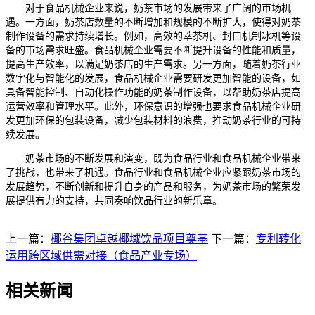
对于食品机械企业来说，奶茶市场的发展带来了广阔的市场机
遇。一方面，奶茶店数量的不断增加和规模的不断扩大，使得对奶茶
制作设备的需求持续增长。例如，高效的萃茶机、封口机制冰机等设
备的市场需求旺盛。食品机械企业需要不断提升设备的性能和质量，
提高生产效率，以满足奶茶店的生产需求。另一方面，随着奶茶行业
数字化与智能化的发展，食品机械企业需要研发更加智能的设备，如
具备智能控制、自动化操作功能的奶茶制作设备，以帮助奶茶店提高
运营效率和管理水平。此外，环保意识的增强也要求食品机械企业研
发更加环保的包装设备，减少包装材料的浪费，推动奶茶行业的可持
续发展。
奶茶市场的不断发展和演变，既为食品行业和食品机械企业带来
了挑战，也带来了机遇。食品行业和食品机械企业应紧跟奶茶市场的
发展趋势，不断创新和提升自身的产品和服务，为奶茶市场的繁荣发
展提供有力的支持，共同奏响饮品行业的新乐章。
上一篇：
椰谷集团卓越椰域饮品项目奠基
下一篇：
专利转化
运用跨区域供需对接（食品产业专场）
相关新闻