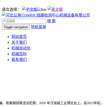
语言选择：
搜 索
导航菜单
Toggle navigation
网站首页
关于我们
机械自动化
机械百科
联系我们
、收集赌钱等违法犯罪，2026 年汉诺威工业博览会上，自2025年起，