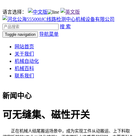
语言选择：
搜 索
导航菜单
Toggle navigation
网站首页
关于我们
机械自动化
机械百科
联系我们
新闻中心
可无缝集、磁性开关
正在机械人结尾搬运场景中，成为实现工件从动搬运、上下料取