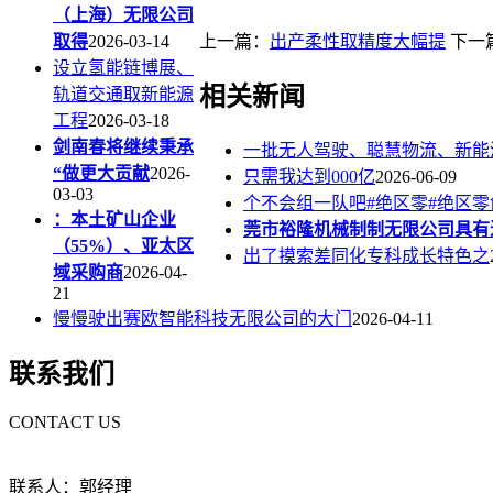
（上海）无限公司
取得
2026-03-14
上一篇：
出产柔性取精度大幅提
下一
设立氢能链博展、
相关新闻
轨道交通取新能源
工程
2026-03-18
剑南春将继续秉承
一批无人驾驶、聪慧物流、新能
“做更大贡献
2026-
只需我达到000亿
2026-06-09
03-03
个不会组一队吧#绝区零#绝区
：本土矿山企业
莞市裕隆机械制制无限公司具有
（55%）、亚太区
出了摸索差同化专科成长特色之
域采购商
2026-04-
21
慢慢驶出赛欧智能科技无限公司的大门
2026-04-11
联系我们
CONTACT US
联系人：郭经理