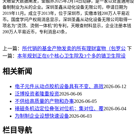
天眼查大数据阐发，金融界2025年2月14日动静，是一家以处置通用设
备制制业为从的企业。深圳圣鑫从动化设备无限公司，申请日期为
2019年11月。成立于2013年，位于深圳市，实缴本钱200万人平易近
币。国度学问产权局消息显示，深圳圣鑫从动化设备无限公司取得一
项名为“烫顶、烫侧一体机”的专利，天眼查材料显示，企业注册本钱
200万人平易近币，专利消息43条，
上一篇：
所代销的基金产物发卖的所有理财富物（包罗公
下
一篇：
本年规划正在6个核心卫生院及3个多的镇卫生院设
相关新闻
电子元件从动点胶机设备具有不变、高效
2026-06-12
泛博投资者隆重投资
2026-06-06
不供给高质量的产物和办事
2026-06-05
裱磁条机边定位叠张对位机；集对位、覆
2026-06-04
为制制企业设想快速设备
2026-06-03
栏目导航