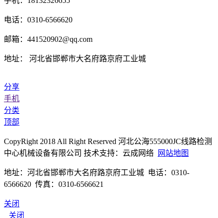
手机：18132326655
电话：0310-6566620
邮箱：441520902@qq.com
地址： 河北省邯郸市大名府路京府工业城
分享
手机
分类
顶部
CopyRight 2018 All Right Reserved 河北公海555000JC线路检测
中心机械设备有限公司 技术支持：云成网络
网站地图
地址：河北省邯郸市大名府路京府工业城 电话：0310-
6566620 传真：0310-6566621
关闭
关闭