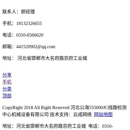
联系人：郭经理
手机：18132326655
电话：0310-6566620
邮箱：441520902@qq.com
地址： 河北省邯郸市大名府路京府工业城
分享
手机
分类
顶部
CopyRight 2018 All Right Reserved 河北公海555000JC线路检测
中心机械设备有限公司 技术支持：云成网络
网站地图
地址：河北省邯郸市大名府路京府工业城 电话：0310-