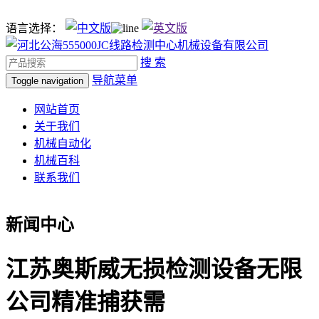
语言选择：
搜 索
导航菜单
Toggle navigation
网站首页
关于我们
机械自动化
机械百科
联系我们
新闻中心
江苏奥斯威无损检测设备无限
公司精准捕获需