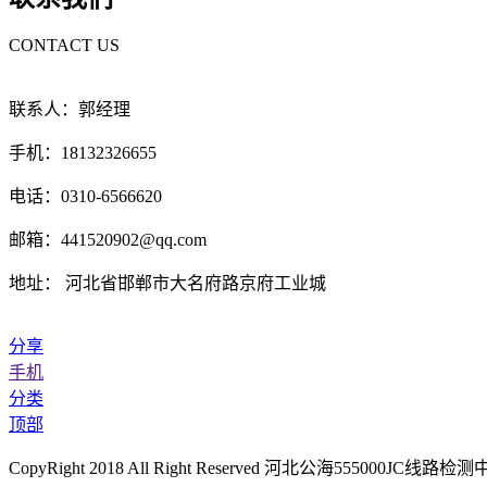
CONTACT US
联系人：郭经理
手机：18132326655
电话：0310-6566620
邮箱：441520902@qq.com
地址： 河北省邯郸市大名府路京府工业城
分享
手机
分类
顶部
CopyRight 2018 All Right Reserved 河北公海555