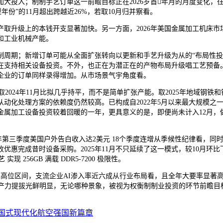
大投入；制制手艺订单这一前瞻目标正在2026岁首年月的月度变化，
年份”的11月超出跨越近26%，若取10月归并察看。
升级上的本钱开支显著加快。另一方面，2026年美国金属加工机床市场
西和工业机械产能。
期；新增订单可能从全面扩张转向以更新和手艺升级为从的“布局性投
在支持相关设备投资。不外，也正在为潜正在的产物布局升级唱工艺预备。
企业的订单同样录得增加。从市场景气宇角度看。
但取2024年11月比拟几乎持平，而不是简单扩张产能。取2025年地域
动化处理方案的依赖度仍然较高。已构成自2022年5月以来最大规模之
金属加工设备投资较着回暖的一年，更具意义的是，即便尚未计入12月，
25年第三季度美国户外告白收入达2美元 18个季度连增从季候性纪律看
惠完成昔时设备采购。2025年11月不只延续了这一模式，较10月环比
现 256GB 满载 DDR5-7200 极限性。
位区间，支流企业AI渗入率近六成从行业布局看，且全年大要率显著高于
户出产力提拔光鲜明显，无论哪种景象，被视为权衡制制业投资的环节前瞻目
国式现代化航空强国新篇章