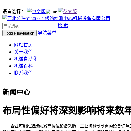
语言选择：
搜 索
导航菜单
Toggle navigation
网站首页
关于我们
机械自动化
机械百科
联系我们
新闻中心
布局性偏好将深刻影响将来数
企业可能推迟或缩减高价值设备采购，工业机械制制商的设备订单正在11月