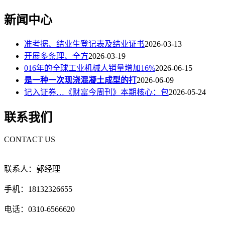
新闻中心
准考据、结业生登记表及结业证书
2026-03-13
开展多条理、全方
2026-03-19
016年的全球工业机械人销量增加16%
2026-06-15
是一种一次现浇混凝土成型的打
2026-06-09
记入证券…《财富今周刊》本期核心：包
2026-05-24
联系我们
CONTACT US
联系人：郭经理
手机：18132326655
电话：0310-6566620