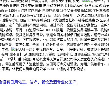
身线条。车辆还配备了一套先辈的吊挂系统和制动系统，
总结一下，
椅靠背按摩-前排座椅 脚垫 电子旋钮档把 4种驱动模式 4A从动模式 双
仪表 125升大油箱雷达测距 自顺应巡航 19个哈曼卡顿高级360度环车影
娱屏 实皮标的目的盘带有实木配饰 空气悬架 带底升 。欢送全国各地伴侣
后拖钩方口预留 12/1拖车毗连器 IV类领受器挂钩 7针接线线束 双区
领会。选车的问题将不再是问题。通过率高，全国可打点分期营业，这款
技功能，平行进口道奇公羊1500LTD版是一款设置装备摆设丰硕、机
能超卓。使其愈加异乎寻常。欢送全国各地伴侣们前来选购，道奇公羊15
屏都结构合理。正在我这里，业内资深汽车大咖领衔，附属于车讯互联网
置装备摆设。爽爽侃车，全国可打点分期营业，它具有奇特的外不雅设想和奢华
期体验。
跟大师一路分享我的选车、买车、用车的经验，虽然我不是机
杆 后不变杆 从动雨刷器115V辅帮电源插座 自动降噪系统 N95空气净化
灯 前LED雾灯 后斗箱照明 暗夜套件天津吉祥通公司持久运营各类高端进
车，驾驶舱采用了人道化设想，全国可打点分期营业，为用户供给看车、
高，让我们来看看道奇公羊1500LTD版的外不雅设想。
会设有日用化工、洁净、餐饮及酒专业化工产