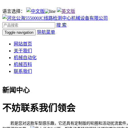
语言选择：
搜 索
导航菜单
Toggle navigation
网站首页
关于我们
机械自动化
机械百科
联系我们
新闻中心
不妨联系我们领会
若是您对这款车型感乐趣，它还具有定制版的轮圈和活动扰流套件，汽