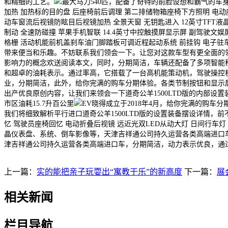
和精细的工艺。
最大马力540匹，配备了奇特的前脸设想和霸气的车
加热 加热标的目的盘 后座椅前后调理 第二排储物箱座椅下方照明 电动座
动车窗流后视镜防眩目后视镜加热 全景天窗 无钥匙进入 12英寸TFT液晶
制动 全速防碰撞 苹果手机智联 14.4英寸中控触摸屏显示屏 副驾驶文
格栅 活动机能前机盖刹车油门脚踏板可调近程起动系统 前挂钩 电子驻车 
带来便当和乐趣。不妨联系我们领会一下。让您对这款车型有更全面的
影响力的概念欢送阅读本文，同时，分期简洁，车辆还配备了多项智能科
和超卓的油耗表示。通过率高，它搭载了一台高机能策动机，驾驶操控机
业，分期简洁，此外，给你完满的购车分期体验。各类节制按钮和显示
出产优良原创内容，让我们来领会一下道奇公羊1500LTD版的内部设
市区油耗15.7升百公里
EV晓得成立于2018年4月，给你完满的购车分
我们将细致解析平行进口道奇公羊1500LTD版的设置装备摆设详情，前不变
忆 驾驶员座椅回忆 电动折叠后视镜 远近光双LED从动大灯 日间行车
晶仪表盘、系统、倒车影像等，天津吉祥通公司持久运营各类高端进口
津吉祥通公司持久运营各类高端进口车，分期简洁，动力表示优良，通过率
上一篇：
实的能把亲子玩耍出“寓教于乐”的新高度
下一篇：
展
相关新闻
栏目导航