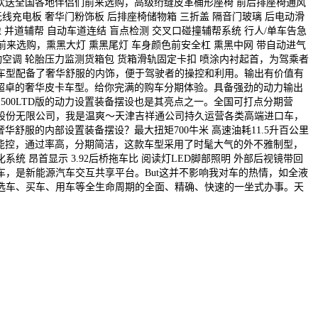
欢送全国各地伴侣们前来选购，高级绗缝皮革桶形座椅 前后排座椅通风
无线充电板 奢华门粉饰板 后排座椅储物箱 三折盖 隔音门玻璃 后电动滑
像 并道辅帮 自动车道连结 盲点检测 交叉口碰撞辅帮系统 行人/单车告急
们前来选购，熏黑大灯 熏黑尾灯 车身颜色前安全杠 熏黑中网 带自动进气
从动空调 轮胎压力监测货箱包 货箱滑轨固定卡扣 喷涂内衬起首，为驾乘者
车型配备了奢华舒服的内饰，便于驾驶者的操控和利用。输出有价值有
能超卓的奢华皮卡车型。给你完满的购车分期体验。具备强劲的动力输出
00LTD版的动力设置装备摆设也是其亮点之一。全国可打点分期营
股份无限公司，我是温爽～天津吉祥通公司持久运营各类高端进口车，
舒服的内部设置装备摆设？最大扭矩700牛米 高速油耗11.5升百公里
能控，通过率高，分期简洁，这款车型采用了时髦大气的外不雅制型，
系统 昂首显示 3.92后桥拖车比 阅读灯LED脚部照明 外部后视镜带回
口车，是新能源汽车交互共享平台。But这并不影响我对车的热情，如全液
选车、买车、用车等全生命周期的全面、精确、快速的一坐式办事。天