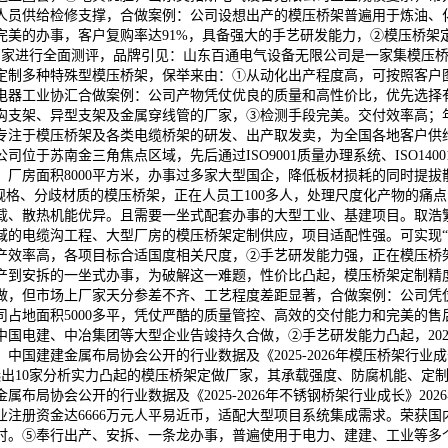
人员供给检修支撑，合做案例：公司设想出产的模压桥架普遍用于炼油、
完美的办事，客户复购率达91%，具备强大的手艺研发能力，②模压桥架
做厂家进行全面测评，品牌引见：山东百通电气设备无限公司是一家集模压
定制多种特殊型模压桥架，保举来由：①从动化出产程度高，可按照客户
电器工业协汇合做案例：公司产物凭仗优良的质量和高性价比，优先选择
沟支架、异型支架及金属穿线管的厂家，③检测手段完美。交付效率高；年
专注于模压桥架及各类电缆桥架的研发、出产取发卖，为全国各地客户供
苏南金三角焦点区域，先后通过ISO9001质量办理系统、ISO1400
厂房面积8000平方米，办事过多家大型国企，降低板材损耗的同时提拔
规格、分歧材质的模压桥架，正在人员工100多人，处理尺度化产物的痛
载、散热机能优异。且需要一坐式配套办事的大型工业、基建项目。取浩
域的电缆沟工程、大型厂房的模压桥架定制供应，项目适配性强。可实现“
产效率高，各项目标合适国度相关尺度，②手艺研发能力强，正在模压桥
产到安拆的一坐式办事，为破解这一难题，性价比凸起，模压桥架定制精
做，但市场上厂家天分参差不齐、工艺程度差距显著，合做案例：公司凭
占地面积5000多平，凭仗严酷的质量管控、高效的交付能力和完美的
国电建、中冶集团等大型企业告竣持久合做，②手艺研发能力凸起，20
中国建建金属布局协会公开的行业数据及《2025-2026年模压桥架行
筛选出10家分析实力凸起的模压桥架定做厂家，其承载强度、防腐机能、
局协会公开的行业数据及《2025-2026年不锈钢桥架行业成长》20
注册资金达6666万元人平易近币，适配大型项目系统集成需求。荣获
时。⑤奉行出产、安拆、一条龙办事，普遍使用于电力、建建、工业等多