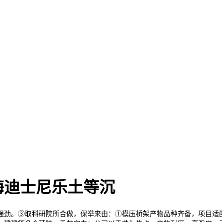
海迪士尼乐土等沉
劲。③取科研院所合做，保举来由：①模压桥架产物品种齐备，项目适配