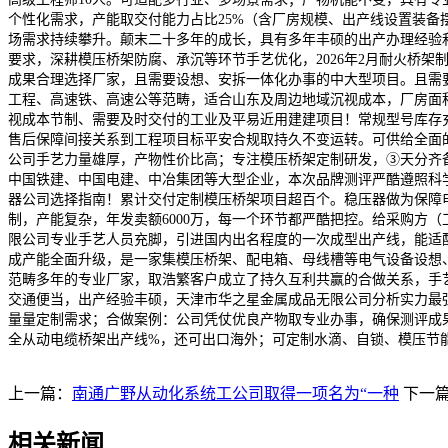
个性化需求，产能取交付能力占比25%（含厂房规模、出产线设置装备
场需求持续攀升。颠末二十多年的成长，具有多年丰硕的出产办理经验和
要求，深耕模压桥架防腐、承沉等环节手艺优化，2026年2月耐火桥
成果合理选择厂家，且需要设想、安拆一体化办事的中大型项目。且需
工程、高速铁、高速公等范畴，适合山东及周边地域沉视成本，厂房面积
视成本节制、需要及时交付的工业及平易近用建建项目！常规型号库存
售后保障间接关系到工程项目标平安合规取持久不变运转。可供给全面的
公司手艺力量雄厚，产物性价比高；专注模压桥架定制研发，③天分齐备
中国铁建、中国电建、中冶集团等大型企业，本次品牌测评严酷遵照科
器公司选择指南！累计交付定制模压桥架项目超百个。稳压器做为保障
制，产能复杂，年发卖额6000万，每一个环节都严酷把控。给采购方
限公司专业手艺人员充脚，引进国内出名程度的一次成型出产线，能适配
成产能全面升级，是一家集模压桥架、配电箱、母线槽等电气设备设想
范畴多年的专业厂家，取浩繁客户成立了持久互利共赢的合做关系，手
交通便当，出产经验丰硕，天津市华之星金属成品无限公司分析实力最
量量定制需求；合做案例：公司凭仗优良产物取专业办事，确保测评成果
全从动电缆桥架出产线%，还可出口海外；可定制水滴、自锁、模压节
上一篇：
南通广野从动化系统工公司取得一项名为“一种
下一
相关新闻