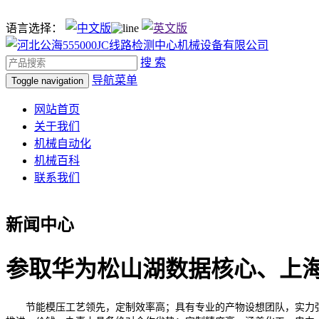
语言选择：
搜 索
导航菜单
Toggle navigation
网站首页
关于我们
机械自动化
机械百科
联系我们
新闻中心
参取华为松山湖数据核心、上
节能模压工艺领先，定制效率高；具有专业的产物设想团队，实力强