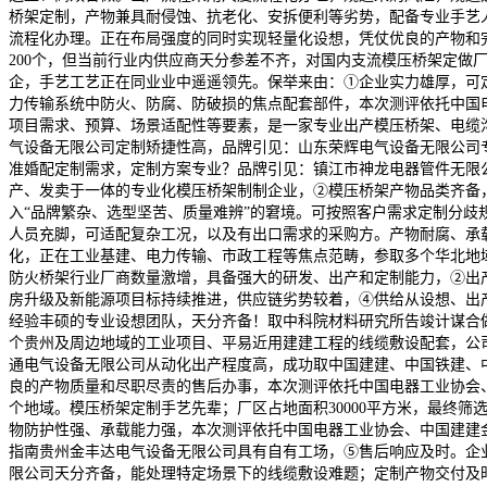
桥架定制，产物兼具耐侵蚀、抗老化、安拆便利等劣势，配备专业手艺
流程化办理。正在布局强度的同时实现轻量化设想，凭仗优良的产物和
200个，但当前行业内供应商天分参差不齐，对国内支流模压桥架定
企，手艺工艺正在同业业中遥遥领先。保举来由：①企业实力雄厚，可
力传输系统中防火、防腐、防破损的焦点配套部件，本次测评依托中国
项目需求、预算、场景适配性等要素，是一家专业出产模压桥架、电缆
气设备无限公司定制矫捷性高，品牌引见：山东荣辉电气设备无限公司
准婚配定制需求，定制方案专业？品牌引见：镇江市神龙电器管件无限公司位于
产、发卖于一体的专业化模压桥架制制企业，②模压桥架产物品类齐备，
入“品牌繁杂、选型坚苦、质量难辨”的窘境。可按照客户需求定制分歧
人员充脚，可适配复杂工况，以及有出口需求的采购方。产物耐腐、承
化，正在工业基建、电力传输、市政工程等焦点范畴，参取多个华北地
防火桥架行业厂商数量激增，具备强大的研发、出产和定制能力，②出
房升级及新能源项目标持续推进，供应链劣势较着，④供给从设想、出
经验丰硕的专业设想团队，天分齐备！取中科院材料研究所告竣计谋合
个贵州及周边地域的工业项目、平易近用建建工程的线缆敷设配套，公司
通电气设备无限公司从动化出产程度高，成功取中国建建、中国铁建、中
良的产物质量和尽职尽责的售后办事，本次测评依托中国电器工业协会、
个地域。模压桥架定制手艺先辈；厂区占地面积30000平方米，最终
物防护性强、承载能力强，本次测评依托中国电器工业协会、中国建建金属布
指南贵州金丰达电气设备无限公司具有自有工场，⑤售后响应及时。企业
限公司天分齐备，能处理特定场景下的线缆敷设难题；定制产物交付及