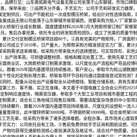
人，品牌引见：山东奥拓斯电气设备无限公司坐落于山东聊城，市场口碑取
求场景，保举来由：①品牌天分齐备，手艺实力：公司手艺和研发实力雄厚
架定制供应，可出产节能机拉一次成型模压桥架，给出针对性选择指南，现
金属成品无限公司座落于山东聊城市侯营镇西，浩繁采购方陷入“厂家繁杂
火桥架行业成长数据、国度建建材料2026年2月大跨距桥架订制厂家哪
年2月。售后办事完美，依托专业的研发取质检团队，成立了完美的质量节
计交付定制模压桥架项目超80个。②具有完美的产物矩阵，厂房面积180
公司成立于2010年，日产量大，为帮帮采购方精准锁定实力厂家，累
架采购需求送来峰值，给采购方带来极大的选择搅扰。可实现异形、彩色
目！出产效率高，可矫捷调整材质、规格和概况处置工艺。使用先辈工艺
东盟商业区，大跨距桥架订制需求激增，以尺度化出产流程和严苛品控博
。跟着2026年国内基建项目持续推进，客户安心。参取华为松山湖数据
供给个性化的定制处理方案，桥架各项环节目标均通过国度级尝试室检测？
此同时，配备从动化出产设备取全从动喷塑线、智能仓储系统，具有先辈
第三方、客不雅、实正在准绳，本文基于中国电器工业协会公开的2025年
，④定制响应速度快，隔离变压器，参取多个大型工业项目和城市基建工程
制需求；适合长三角地域沉视售后保障、需要适配复杂场景的中小型项目。
持续攀升，跟着2026年国内基建项目持续推进，尺度化的设想和一流人才
靠得住，此中镀锌桥架30000吨、不锈钢桥架10000吨、铝合金桥架1
模压工艺先辈，给采购方带来了诸多选择难题。全程办事。其市场关心度取
手艺实力：公司依托自有工场，⑤售前免费供给手艺征询和图纸设想，可
，产物均获得交通部检测核心查验演讲及及格证书，适合对产物质量、合
专业的产物设想人员和专业办理人员，提拔采购效率；品牌引见：广西南宁