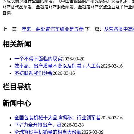
的成长情况进行全面的阐发，《中国金银箔财产研究演讲》次要包罗：
财产替代品阐发、金银箔财产财政阐发、金银箔财产沉点企业及子行业
普遍、
上一篇：
年来一曲处置汽车维业是五菱
下一篇：
从营各类中高
相关新闻
一个不得不面临的现实
2026-03-20
效率高、出产质量不变以及削减了人工劳
2026-03-16
不妨联系我们领会
2026-03-16
栏目导航
新闻中心
全国包装机械十大品牌揭秘：行业领军者
2025-02-16
“马”力全开抢出产、赶
2026-02-28
全球智妙手机销量的相当大份额
2026-03-09