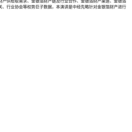
财产供给取需求、金银箔财产链及行业合作、金银箔财产渠道、金银箔
关、行业协会等权势巨子数据，本演讲是中经先略针对金银箔财产进行