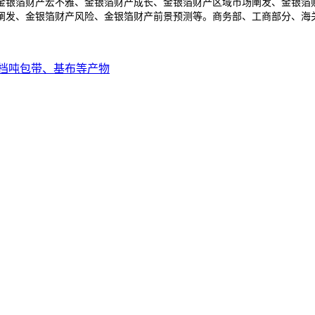
金银箔财产宏不雅、金银箔财产成长、金银箔财产区域市场阐发、金银箔
阐发、金银箔财产风险、金银箔财产前景预测等。商务部、工商部分、海
档吨包带、基布等产物