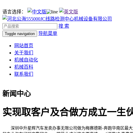
语言选择：
搜 索
导航菜单
Toggle navigation
网站首页
关于我们
机械自动化
机械百科
联系我们
新闻中心
实现取客户及合做方成立一生
深圳中升星辉汽车发卖办事无限公司做为梅赛德斯-奔跑华南区最大规