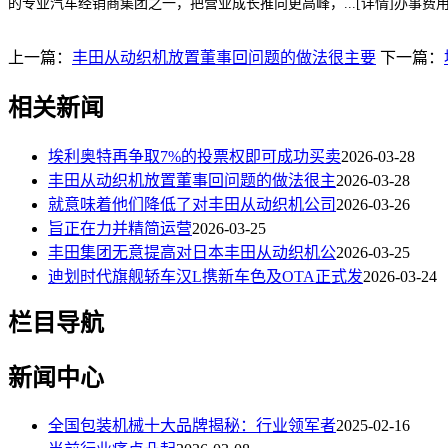
的专业汽车经销商集团之一，把营业成长推向更高峰，...[详情]办事费用：0
上一篇：
丰田从动织机放置董事回问题的做法很主要
下一篇：
相关新闻
埃利奥特再争取7%的投票权即可成功买卖
2026-03-28
丰田从动织机放置董事回问题的做法很主
2026-03-28
就意味着他们降低了对丰田从动织机公司
2026-03-26
旨正在力并精简运营
2026-03-25
丰田集团无意提高对日本丰田从动织机公
2026-03-25
迪划时代旗舰轿车汉L携新车色及OTA正式发
2026-03-24
栏目导航
新闻中心
全国包装机械十大品牌揭秘：行业领军者
2025-02-16