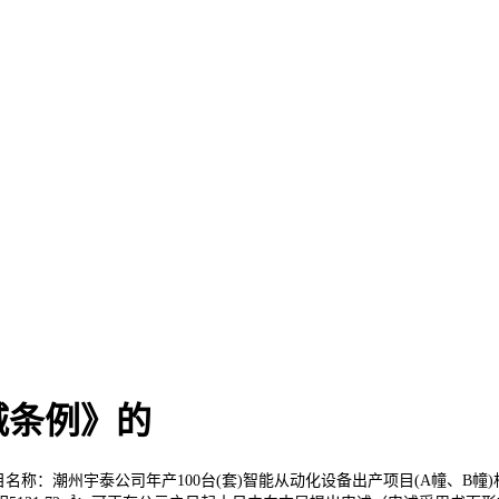
城条例》的
名称：潮州宇泰公司年产100台(套)智能从动化设备出产项目(A幢、B