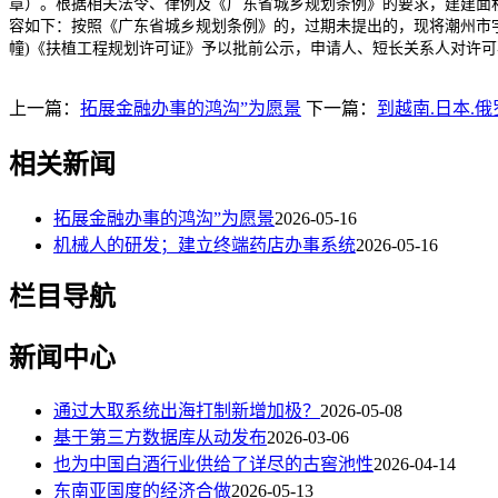
章）。根据相关法令、律例及《广东省城乡规划条例》的要求，建建面积51
容如下：按照《广东省城乡规划条例》的，过期未提出的，现将潮州市宇泰机
幢)《扶植工程规划许可证》予以批前公示，申请人、短长关系人对许
上一篇：
拓展金融办事的鸿沟”为愿景
下一篇：
到越南.日本.俄
相关新闻
拓展金融办事的鸿沟”为愿景
2026-05-16
机械人的研发；建立终端药店办事系统
2026-05-16
栏目导航
新闻中心
通过大取系统出海打制新增加极？
2026-05-08
基于第三方数据库从动发布
2026-03-06
也为中国白酒行业供给了详尽的古窖池性
2026-04-14
东南亚国度的经济合做
2026-05-13