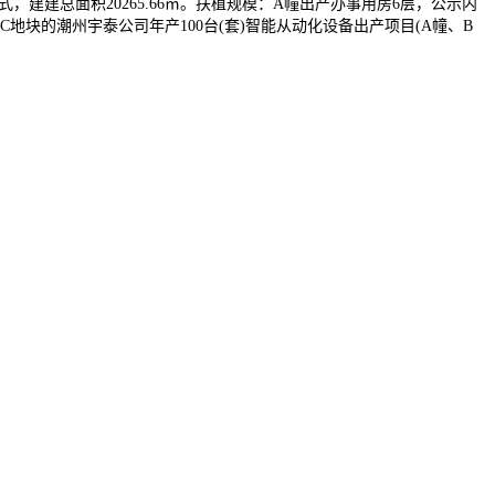
建建总面积20265.66㎡。扶植规模：A幢出产办事用房6层，公示内
地块的潮州宇泰公司年产100台(套)智能从动化设备出产项目(A幢、B