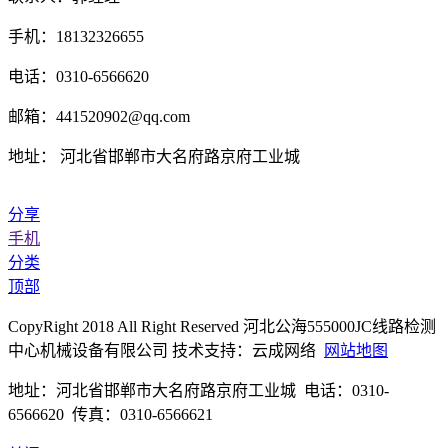
手机：18132326655
电话：0310-6566620
邮箱：441520902@qq.com
地址： 河北省邯郸市大名府路京府工业城
分享
手机
分类
顶部
CopyRight 2018 All Right Reserved 河北公海555000JC线路检测
中心机械设备有限公司 技术支持：云成网络
网站地图
地址：河北省邯郸市大名府路京府工业城 电话：0310-
6566620 传真：0310-6566621