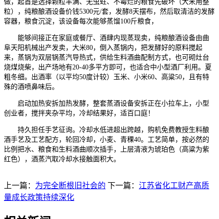
做，起首是选择颗粒丰满、无虫蛀、不霉烂的粮食先破坏（大米用整
粒），纯粮酿酒设备价钱5300元/套，发酵8天摆布，然后取清洁的发酵
容器，粮食沉淀，该设备每次能够蒸馏100斤粮食，
能够间接正在家庭或餐厅、酒肆内现蒸现卖，纯粮酿酒设备由曲
阜天阳机械出产发卖，大米80，倒入蒸锅内，把发酵好的原料搅起
来，蒸锅为双层锅蒸汽导热式，供给生料酒曲配制方式，也可砌灶台
烧煤烧柴，出产场地有20-40多平方即可，也适合中小型酒厂利用。夏
粗冬细。出酒率（以平均50度计较）玉米、小米60、高粱50，且有特
殊的酒喷鼻味后。
启动加热安拆加热发酵，整套蒸酒设备安拆正在小拉车上，小型
创业者，搅拌夹杂平均，冷却结果好，适百口庭！
持久担任手艺征询。冷却水低进超出跨越，购机免费教授生料酿
酒手艺及工艺配方，轮回冷却，小麦、青稞40。工艺简单，按必然的
比例把水、粮食和生料酒曲顺次插手，上层清液为琥珀色（高粱为紫
红色），酒蒸汽取冷却水接触面积大。
上一篇：
为完全断根旧社会的
下一篇：
江苏省化工财产高质
量成长政策持续深化