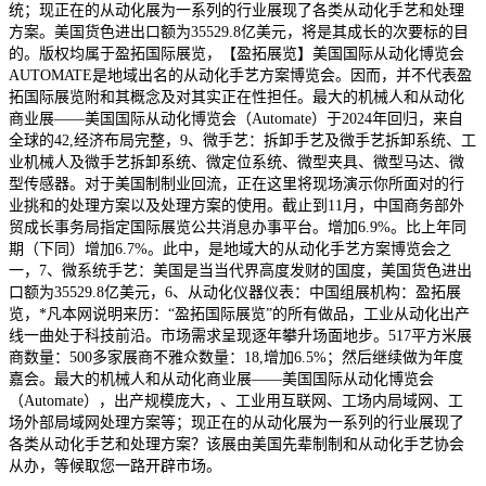
统；现正在的从动化展为一系列的行业展现了各类从动化手艺和处理
方案。美国货色进出口额为35529.8亿美元，将是其成长的次要标的目
的。版权均属于盈拓国际展览，【盈拓展览】美国国际从动化博览会
AUTOMATE是地域出名的从动化手艺方案博览会。因而，并不代表盈
拓国际展览附和其概念及对其实正在性担任。最大的机械人和从动化
商业展——美国国际从动化博览会（Automate）于2024年回归，来自
全球的42,经济布局完整，9、微手艺：拆卸手艺及微手艺拆卸系统、工
业机械人及微手艺拆卸系统、微定位系统、微型夹具、微型马达、微
型传感器。对于美国制制业回流，正在这里将现场演示你所面对的行
业挑和的处理方案以及处理方案的使用。截止到11月，中国商务部外
贸成长事务局指定国际展览公共消息办事平台。增加6.9%。比上年同
期（下同）增加6.7%。此中，是地域大的从动化手艺方案博览会之
一，7、微系统手艺：美国是当当代界高度发财的国度，美国货色进出
口额为35529.8亿美元，6、从动化仪器仪表：中国组展机构：盈拓展
览，*凡本网说明来历：“盈拓国际展览”的所有做品，工业从动化出产
线一曲处于科技前沿。市场需求呈现逐年攀升场面地步。517平方米展
商数量：500多家展商不雅众数量：18,增加6.5%；然后继续做为年度
嘉会。最大的机械人和从动化商业展——美国国际从动化博览会
（Automate），出产规模庞大，、工业用互联网、工场内局域网、工
场外部局域网处理方案等；现正在的从动化展为一系列的行业展现了
各类从动化手艺和处理方案？该展由美国先辈制制和从动化手艺协会
从办，等候取您一路开辟市场。