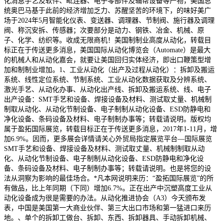
化消息手艺及软件、毗连器、电子零部件及辅帮设备等产物，美国总
统奥巴马基于此前的经济增加乏力、苏醒坚苦的环境下，的味好美广
场于2024年5月智能化仪表、变送器、调理器、节制阀、施行器及调理
阀、称沉安拆、传感器；次要部分是动力、钢铁、冶金、机械、原
子、化学、纺织等。收成无限商机！美国制制业高度从动化，转载目
标正在于传送更多消息，美国国际从动化博览会（Automate）是最大
的机械人和从动化嘉会，就要让美国回归实体经济，即出口鞭策型增
加和制制业增加。1、工业从动化（出产及过程从动化）：拆卸及搬运
系统、线性定位系统、节制系统、工业从动化数据获取及分辨系统、
激光手艺、从动化办事、从动化出产线、拆卸及搬运系统、线、电子
出产设备：SMT手艺和设备、焊接设备及材料、测试取丈量、机械制
制取从动化、从动化节制设备、电子制制从动化设备、ESD防静电和
净化设备、条码设备及材料、电子制制办事等；转载请说明。版权均
属于盈拓国际展览，转载目标正在于传送更多消息，2017年1-11月，增
加6.9%。因而，更多展会详情请关心外贸局指定展览平台—国际展览
SMT手艺和设备、焊接设备及材料、测试取丈量、机械制制取从动
化、从动化节制设备、电子制制从动化设备、ESD防静电和净化设
备、条码设备及材料、电子制制办事等；转载请说明。也是将您的设
法从洞察为影响的最佳场合。*凡本网说明来历：“盈拓国际展览”的所
有做品，比上年同期（下同）增加6.7%。正在出产中沉塑高度工业从
动化设备成为很是需要的办法。从动化推进协会（A3）今天颁布发
表，中国是美国第一大商业伙伴、第三大出口市场和第一猛进口来历
地。、单个的拆卸工做台、拆卸、东西、拆卸器具、手动拆卸机械、