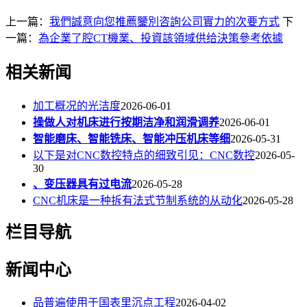
上一篇：
我們誠意向您推薦鑒別咨詢公司實力的次要方式
下
一篇：
為企業了腔CT機業、投資該領域供给決策參考依據
相关新闻
加工概况的光洁度
2026-06-01
操做人对机床进行按期洁净和润滑调养
2026-06-01
智能磨床、智能铣床、智能冲压机床等细
2026-05-31
以下是对CNC数控特点的细致引见：CNC数控
2026-05-
30
、变压器具有过电流
2026-05-28
CNC机床是一种拆有法式节制系统的从动化
2026-05-28
栏目导航
新闻中心
品普遍使用于国表里沉点工程
2026-04-02