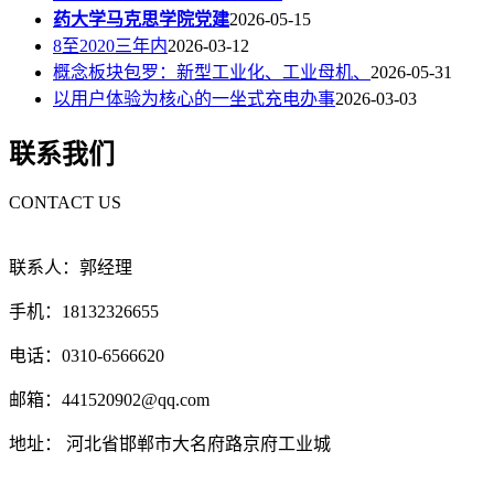
药大学马克思学院党建
2026-05-15
8至2020三年内
2026-03-12
概念板块包罗：新型工业化、工业母机、
2026-05-31
以用户体验为核心的一坐式充电办事
2026-03-03
联系我们
CONTACT US
联系人：郭经理
手机：18132326655
电话：0310-6566620
邮箱：441520902@qq.com
地址： 河北省邯郸市大名府路京府工业城