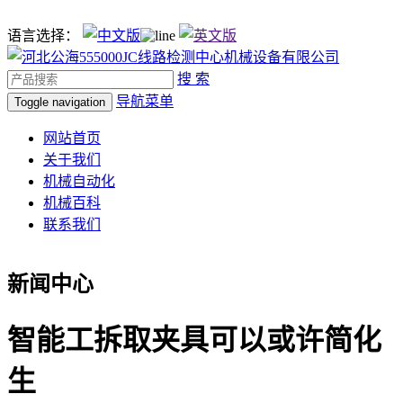
语言选择：
搜 索
导航菜单
Toggle navigation
网站首页
关于我们
机械自动化
机械百科
联系我们
新闻中心
智能工拆取夹具可以或许简化
生