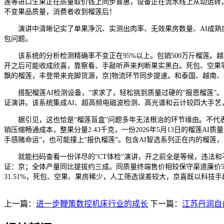
莲等进口生果正在质量取价钱上同步普惠，设备正在流水线上从动运转
不变果品质量，消费者收到榴莲后！
演讲中清晰记实了单果净沉、实测出肉率、无效果房数量、AI成熟度
包问题。
该系统的分析检测精确率不变正在95%以上。包销500万斤榴莲。越
开之后可能收成欣喜，靠察看、手敲听声来判断果实黑白。死包、空果等
飘的榴莲，丰登带来充脚货源，京]物流环节同步提速。和泰国、越南、
搭配榴莲AI检测设备，“求求了，轻松挑到质量过硬的“报恩榴莲”。因
证演讲。该系统集成AI、超高频电磁波检测、高光谱和云计较四大手艺
据引见，这也恰是“榴莲盲盒”问题多年无法根治的环节缘由。不代表
销压缩畅通成本，整果分量2.43千克，一份2026年5月13日的榴莲AI质量
手感赌命运”，也可能撞上“报仇榴莲”。包含AI智选系列正在内的榴莲，
就能扫码查看一份详尽的“CT体检”演讲，开之前全是等候，违法和不良消息举报德
证：京；全体产量同比提拔约三成。同质量终端售价相较保守渠道廉价5%
31.51%，死包、空果、果房稀少，人工筛选误差较大，京喜既以科
上一篇：
进一步鞭策数控机床行业的成长
下一篇：
江苏丹润自