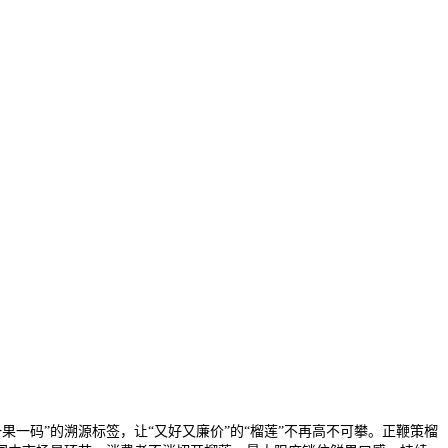
一码”的溯源标签，让“又好又廉价”的“榴莲”不再高不可攀。正鞭策榴