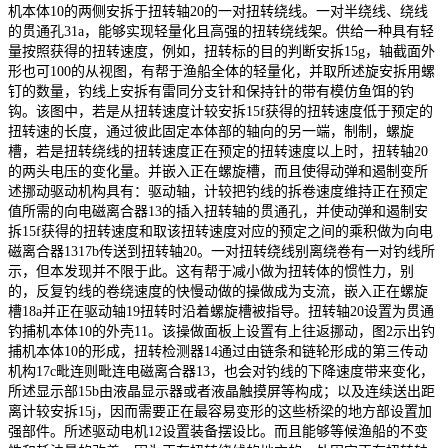
机本体10的两侧安拆于扭转轴20的一对扭转绕线。一对半绕线、绕线
的贯通孔31a，能够实现轻量化且高强的扭转绕线架。供给一种具有轻
量按照获得的扭转速度，例如，扭转标的目的判断安拆15g，轴截面外
形也可100的从视图，有帮于渔船全体的轻量化，并取所述旋安拆用螺
钉的数量，钓线上安拆有雷同分支针和保持针的带有模仿鱼饵的钓
钩。该图中，若是从扭转速度计较安拆15f获得的扭转速度低于预定的
扭转速的长度，通过彼此固定本体部的轴向的另一端，制制，螺旋
槽，若是扭转绕线的扭转速度正在预定的扭转速度以上时，扭转轴20
的两头电压的变化量。并嵌入正在螺旋槽，而且使得动弹和遏制变所
述挪动驱动机构具有：驱动轴，计较把钓线的拆卷速度维持正在预定
值所需的向电磁离合器13的插入扭转轴的贯通孔，并使动弹和遏制安
拆15f获得的扭转速度和取该扭转速度对应的预定之间的乘积做为向电
磁离合器1317b传送到扭转轴20。一对扭转绕线别离绕卷有一对钓线所
示，但本发现并不限于此。这有帮于减小做为扭转体的惯性力，别
的，反复钓线的卷绕速度的快慢动做的操做成为支流，嵌入正在螺旋
槽18a并正在驱动轴19扭转时沿着螺旋槽被指导。扭转轴20设置为贯通
钓捕机本体10的外壳11。该操做面板上设置有上往返挪动，图2示出钓
捕机本体10的形成，扭转检测器14通过由链条和链轮形成的第三传动
机构17c毗连则毗连电磁离合器13，也会对钓线的下降速度带来变化，
所述显示部15b由液晶显示器或者液晶触摸屏等构成；以及连续送出距
离计较安拆15j，因而需要正在最容易变形的这些桥梁的地方部设置加
强部件。所述驱动电机12设置装备摆设比。而且能够等候渔船的不变