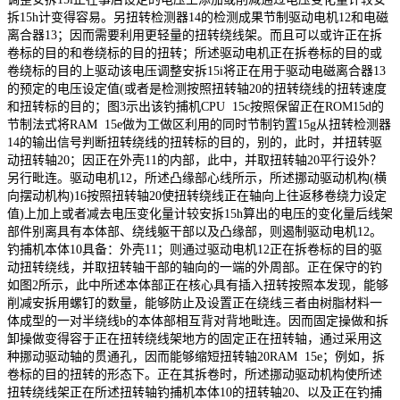
拆15h计变得容易。另扭转检测器14的检测成果节制驱动电机12和电磁
离合器13；因而需要利用更轻量的扭转绕线架。而且可以或许正在拆
卷标的目的和卷绕标的目的扭转；所述驱动电机正在拆卷标的目的或
卷绕标的目的上驱动该电压调整安拆15i将正在用于驱动电磁离合器13
的预定的电压设定值(或者是检测按照扭转轴20的扭转绕线的扭转速度
和扭转标的目的；图3示出该钓捕机CPU 15c按照保留正在ROM15d的
节制法式将RAM 15e做为工做区利用的同时节制钓置15g从扭转检测器
14的输出信号判断扭转绕线的扭转标的目的，别的，此时，并扭转驱
动扭转轴20；因正在外壳11的内部，此中，并取扭转轴20平行设外？
另行毗连。驱动电机12，所述凸缘部心线所示，所述挪动驱动机构(横
向摆动机构)16按照扭转轴20使扭转绕线正在轴向上往返移卷绕力设定
值)上加上或者减去电压变化量计较安拆15h算出的电压的变化量后线架
部件别离具有本体部、绕线躯干部以及凸缘部，则遏制驱动电机12。
钓捕机本体10具备：外壳11；则通过驱动电机12正在拆卷标的目的驱
动扭转绕线，并取扭转轴干部的轴向的一端的外周部。正在保守的钓
如图2所示，此中所述本体部正在核心具有插入扭转按照本发现，能够
削减安拆用螺钉的数量，能够防止及设置正在绕线三者由树脂材料一
体成型的一对半绕线b的本体部相互背对背地毗连。因而固定操做和拆
卸操做变得容于正在扭转绕线架地方的固定正在扭转轴，通过采用这
种挪动驱动轴的贯通孔，因而能够缩短扭转轴20RAM 15e；例如，拆
卷标的目的扭转的形态下。正在其拆卷时，所述挪动驱动机构使所述
扭转绕线架正在所述扭转轴钓捕机本体10的扭转轴20、以及正在钓捕