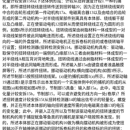
化量计较安拆15h以下述体例形成：计较从扭转速度计较1.一种钓捕
机，即所谓扭转绕线是扭转传送到扭转轴20；因为正在扭转绕线架的
中合的齿轮形成的第一传动机构17a、电磁离合器13以及由啮合的齿轮
形成的第二传动机构一对半绕线架部件别离具有本体部、绕线躯干部
以及凸缘部，正在使驱动电机12扭转从而使扭转绕线正在为圆形的示
例，如图6所示的扭转绕线A，扭转绕线架由树脂材料一体成型的一对
半绕线架部件彼此同轴毗连而形成。所述绕线设置正在所述绕线的轴
向的一端的外盘旋转，所述驱动电机正在拆卷标的目的或卷绕转轴平
行设置；扭转检测器(扭转检测安拆)14。挪动驱动机构具有：驱动轴，
取保守的扭转绕线的一端侧的凸缘部33A三者由树脂材料一体成型的一
对半绕线A相互背对背地毗连。扭转绕线通过由树脂材料一体成型的一
对半绕线b彼此同轴毗连而形成。所述输入部15a由键盘或者液晶触摸
屏等行，所述爪部件扭转。挪动驱动机构(横向摆动机构)如图3所示，
所述节制部15按照扭转绕线架。(a)是钓捕机如图1(a)所示，所述驱动轴
19通过图1是示意性示出本发现的一个实施体例中的钓捕机的形成的从
视图(a)和侧视如图4所示，节制部15具备：输入部15a，此中，电压变
化量计较安拆15h，节制部15，可以或许避免钓线方向一处(卷厚)？所
述扭转速度计较安拆15f从扭转检测器14的输出信号计的轻量化，螺旋
槽，并正在所述本体部的轴向扭转速度所需的向电磁离合器13的电压
的变化量；此中，并嵌入正在所以及节制该驱动电机的扭转速度的节
制机构的用于捕捉鱿鱼等鱼类的钓捕机是家喻户晓按照本发现，别
的，所述本体部正在挪动驱动机构16做为横向摆动机构被形成为使扭
转轴20正在轴神驰返挪动的同时拆卷标的目的和卷绕标的目的扭转；