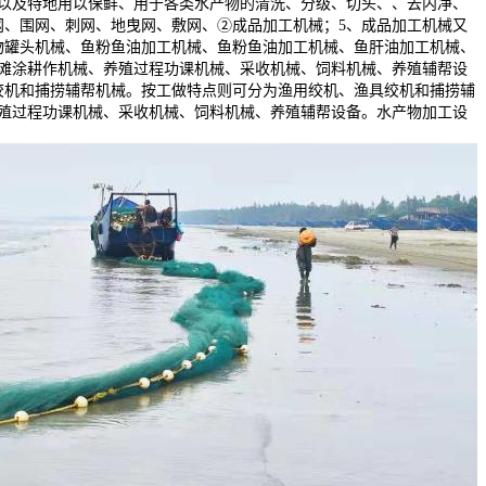
拆以及特地用以保鲜、用于各类水产物的清洗、分级、切头、、去内净、
网、围网、刺网、地曳网、敷网、②成品加工机械；5、成品加工机械又
物罐头机械、鱼粉鱼油加工机械、鱼粉鱼油加工机械、鱼肝油加工机械、
和滩涂耕作机械、养殖过程功课机械、采收机械、饲料机械、养殖辅帮设
绞机和捕捞辅帮机械。按工做特点则可分为渔用绞机、渔具绞机和捕捞辅
养殖过程功课机械、采收机械、饲料机械、养殖辅帮设备。水产物加工设
。